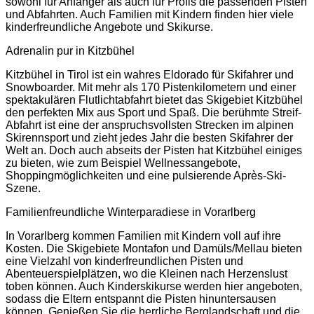
sowohl für Anfänger als auch für Profis die passenden Pisten
und Abfahrten. Auch Familien mit Kindern finden hier viele
kinderfreundliche Angebote und Skikurse.
Adrenalin pur in Kitzbühel
Kitzbühel in Tirol ist ein wahres Eldorado für Skifahrer und
Snowboarder. Mit mehr als 170 Pistenkilometern und einer
spektakulären Flutlichtabfahrt bietet das Skigebiet Kitzbühel
den perfekten Mix aus Sport und Spaß. Die berühmte Streif-
Abfahrt ist eine der anspruchsvollsten Strecken im alpinen
Skirennsport und zieht jedes Jahr die besten Skifahrer der
Welt an. Doch auch abseits der Pisten hat Kitzbühel einiges
zu bieten, wie zum Beispiel Wellnessangebote,
Shoppingmöglichkeiten und eine pulsierende Après-Ski-
Szene.
Familienfreundliche Winterparadiese in Vorarlberg
In Vorarlberg kommen Familien mit Kindern voll auf ihre
Kosten. Die Skigebiete Montafon und Damüls/Mellau bieten
eine Vielzahl von kinderfreundlichen Pisten und
Abenteuerspielplätzen, wo die Kleinen nach Herzenslust
toben können. Auch Kinderskikurse werden hier angeboten,
sodass die Eltern entspannt die Pisten hinuntersausen
können. Genießen Sie die herrliche Berglandschaft und die