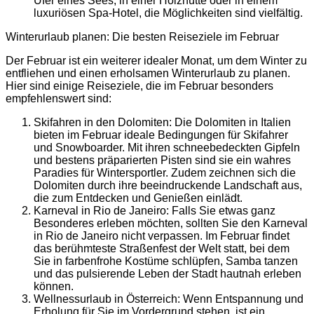
Ufer eines Sees, in einer Holzhütte oder in einem
luxuriösen Spa-Hotel, die Möglichkeiten sind vielfältig.
Winterurlaub planen: Die besten Reiseziele im Februar
Der Februar ist ein weiterer idealer Monat, um dem Winter zu
entfliehen und einen erholsamen Winterurlaub zu planen.
Hier sind einige Reiseziele, die im Februar besonders
empfehlenswert sind:
Skifahren in den Dolomiten: Die Dolomiten in Italien
bieten im Februar ideale Bedingungen für Skifahrer
und Snowboarder. Mit ihren schneebedeckten Gipfeln
und bestens präparierten Pisten sind sie ein wahres
Paradies für Wintersportler. Zudem zeichnen sich die
Dolomiten durch ihre beeindruckende Landschaft aus,
die zum Entdecken und Genießen einlädt.
Karneval in Rio de Janeiro: Falls Sie etwas ganz
Besonderes erleben möchten, sollten Sie den Karneval
in Rio de Janeiro nicht verpassen. Im Februar findet
das berühmteste Straßenfest der Welt statt, bei dem
Sie in farbenfrohe Kostüme schlüpfen, Samba tanzen
und das pulsierende Leben der Stadt hautnah erleben
können.
Wellnessurlaub in Österreich: Wenn Entspannung und
Erholung für Sie im Vordergrund stehen, ist ein