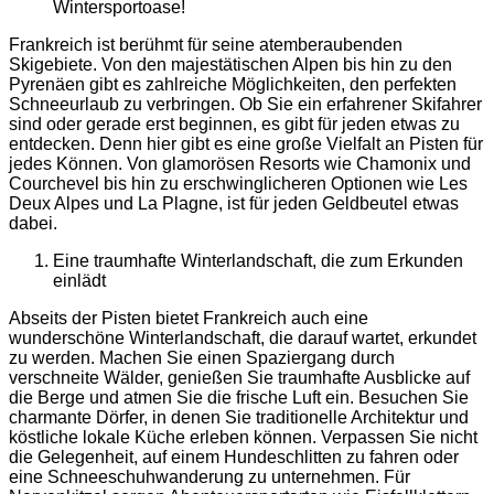
Wintersportoase!
Frankreich ist berühmt für seine atemberaubenden
Skigebiete. Von den majestätischen Alpen bis hin zu den
Pyrenäen gibt es zahlreiche Möglichkeiten, den perfekten
Schneeurlaub zu verbringen. Ob Sie ein erfahrener Skifahrer
sind oder gerade erst beginnen, es gibt für jeden etwas zu
entdecken. Denn hier gibt es eine große Vielfalt an Pisten für
jedes Können. Von glamorösen Resorts wie Chamonix und
Courchevel bis hin zu erschwinglicheren Optionen wie Les
Deux Alpes und La Plagne, ist für jeden Geldbeutel etwas
dabei.
Eine traumhafte Winterlandschaft, die zum Erkunden
einlädt
Abseits der Pisten bietet Frankreich auch eine
wunderschöne Winterlandschaft, die darauf wartet, erkundet
zu werden. Machen Sie einen Spaziergang durch
verschneite Wälder, genießen Sie traumhafte Ausblicke auf
die Berge und atmen Sie die frische Luft ein. Besuchen Sie
charmante Dörfer, in denen Sie traditionelle Architektur und
köstliche lokale Küche erleben können. Verpassen Sie nicht
die Gelegenheit, auf einem Hundeschlitten zu fahren oder
eine Schneeschuhwanderung zu unternehmen. Für