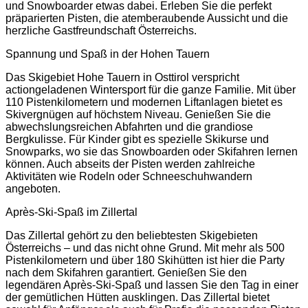
und Snowboarder etwas dabei. Erleben Sie die perfekt
präparierten Pisten, die atemberaubende Aussicht und die
herzliche Gastfreundschaft Österreichs.
Spannung und Spaß in der Hohen Tauern
Das Skigebiet Hohe Tauern in Osttirol verspricht
actiongeladenen Wintersport für die ganze Familie. Mit über
110 Pistenkilometern und modernen Liftanlagen bietet es
Skivergnügen auf höchstem Niveau. Genießen Sie die
abwechslungsreichen Abfahrten und die grandiose
Bergkulisse. Für Kinder gibt es spezielle Skikurse und
Snowparks, wo sie das Snowboarden oder Skifahren lernen
können. Auch abseits der Pisten werden zahlreiche
Aktivitäten wie Rodeln oder Schneeschuhwandern
angeboten.
Après-Ski-Spaß im Zillertal
Das Zillertal gehört zu den beliebtesten Skigebieten
Österreichs – und das nicht ohne Grund. Mit mehr als 500
Pistenkilometern und über 180 Skihütten ist hier die Party
nach dem Skifahren garantiert. Genießen Sie den
legendären Après-Ski-Spaß und lassen Sie den Tag in einer
der gemütlichen Hütten ausklingen. Das Zillertal bietet