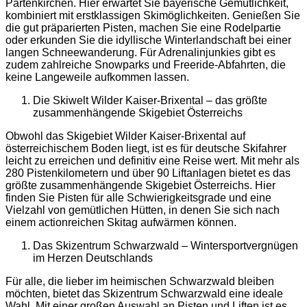
Partenkirchen. Hier erwartet Sie bayerische Gemütlichkeit,
kombiniert mit erstklassigen Skimöglichkeiten. Genießen Sie
die gut präparierten Pisten, machen Sie eine Rodelpartie
oder erkunden Sie die idyllische Winterlandschaft bei einer
langen Schneewanderung. Für Adrenalinjunkies gibt es
zudem zahlreiche Snowparks und Freeride-Abfahrten, die
keine Langeweile aufkommen lassen.
Die Skiwelt Wilder Kaiser-Brixental – das größte
zusammenhängende Skigebiet Österreichs
Obwohl das Skigebiet Wilder Kaiser-Brixental auf
österreichischem Boden liegt, ist es für deutsche Skifahrer
leicht zu erreichen und definitiv eine Reise wert. Mit mehr als
280 Pistenkilometern und über 90 Liftanlagen bietet es das
größte zusammenhängende Skigebiet Österreichs. Hier
finden Sie Pisten für alle Schwierigkeitsgrade und eine
Vielzahl von gemütlichen Hütten, in denen Sie sich nach
einem actionreichen Skitag aufwärmen können.
Das Skizentrum Schwarzwald – Wintersportvergnügen
im Herzen Deutschlands
Für alle, die lieber im heimischen Schwarzwald bleiben
möchten, bietet das Skizentrum Schwarzwald eine ideale
Wahl. Mit einer großen Auswahl an Pisten und Liften ist es