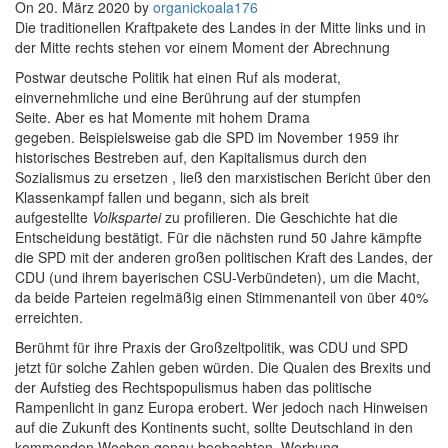
On 20. März 2020 by
organickoala176
Die traditionellen Kraftpakete des Landes in der Mitte links und in
der Mitte rechts stehen vor einem Moment der Abrechnung
Postwar deutsche Politik hat einen Ruf als moderat,
einvernehmliche und eine Berührung auf der stumpfen
Seite. Aber es hat Momente mit hohem Drama
gegeben. Beispielsweise gab die SPD im November 1959 ihr
historisches Bestreben auf, den Kapitalismus durch den
Sozialismus zu ersetzen , ließ den marxistischen Bericht über den
Klassenkampf fallen und begann, sich als breit
aufgestellte
Volkspartei
zu profilieren. Die Geschichte hat die
Entscheidung bestätigt. Für die nächsten rund 50 Jahre kämpfte
die SPD mit der anderen großen politischen Kraft des Landes, der
CDU (und ihrem bayerischen CSU-Verbündeten), um die Macht,
da beide Parteien regelmäßig einen Stimmenanteil von über 40%
erreichten.
Berühmt für ihre Praxis der Großzeltpolitik, was CDU und SPD
jetzt für solche Zahlen geben würden. Die Qualen des Brexits und
der Aufstieg des Rechtspopulismus haben das politische
Rampenlicht in ganz Europa erobert. Wer jedoch nach Hinweisen
auf die Zukunft des Kontinents sucht, sollte Deutschland in den
kommenden Wochen genau beobachten .Werbung