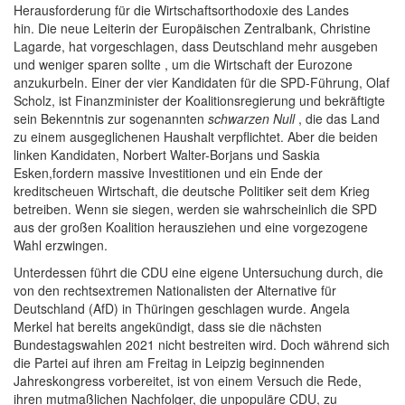
Herausforderung für die Wirtschaftsorthodoxie des Landes
hin. Die neue Leiterin der Europäischen Zentralbank, Christine
Lagarde, hat vorgeschlagen, dass Deutschland mehr ausgeben
und weniger sparen sollte , um die Wirtschaft der Eurozone
anzukurbeln. Einer der vier Kandidaten für die SPD-Führung, Olaf
Scholz, ist Finanzminister der Koalitionsregierung und bekräftigte
sein Bekenntnis zur sogenannten
schwarzen Null
, die das Land
zu einem ausgeglichenen Haushalt verpflichtet. Aber die beiden
linken Kandidaten, Norbert Walter-Borjans und Saskia
Esken,fordern massive Investitionen und ein Ende der
kreditscheuen Wirtschaft, die deutsche Politiker seit dem Krieg
betreiben. Wenn sie siegen, werden sie wahrscheinlich die SPD
aus der großen Koalition herausziehen und eine vorgezogene
Wahl erzwingen.
Unterdessen führt die CDU eine eigene Untersuchung durch, die
von den rechtsextremen Nationalisten der Alternative für
Deutschland (AfD) in Thüringen geschlagen wurde. Angela
Merkel hat bereits angekündigt, dass sie die nächsten
Bundestagswahlen 2021 nicht bestreiten wird. Doch während sich
die Partei auf ihren am Freitag in Leipzig beginnenden
Jahreskongress vorbereitet, ist von einem Versuch die Rede,
ihren mutmaßlichen Nachfolger, die unpopuläre CDU, zu