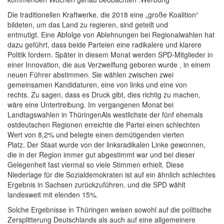
Die traditionellen Kraftwerke, die 2018 eine „große Koalition“
bildeten, um das Land zu regieren, sind geteilt und
entmutigt. Eine Abfolge von Ablehnungen bei Regionalwahlen hat
dazu geführt, dass beide Parteien eine radikalere und klarere
Politik fordern. Später in diesem Monat werden SPD-Mitglieder in
einer Innovation, die aus Verzweiflung geboren wurde , in einem
neuen Führer abstimmen. Sie wählen zwischen zwei
gemeinsamen Kandidaturen, eine von links und eine von
rechts. Zu sagen, dass es Druck gibt, dies richtig zu machen,
wäre eine Untertreibung. Im vergangenen Monat bei
Landtagswahlen in ThüringenAls westlichste der fünf ehemals
ostdeutschen Regionen erreichte die Partei einen schlechten
Wert von 8,2% und belegte einen demütigenden vierten
Platz. Der Staat wurde von der linksradikalen Linke gewonnen,
die in der Region immer gut abgestimmt war und bei dieser
Gelegenheit fast viermal so viele Stimmen erhielt. Diese
Niederlage für die Sozialdemokraten ist auf ein ähnlich schlechtes
Ergebnis in Sachsen zurückzuführen, und die SPD wählt
landesweit mit elenden 15%.
Solche Ergebnisse in Thüringen weisen sowohl auf die politische
Zersplitterung Deutschlands als auch auf eine allgemeinere