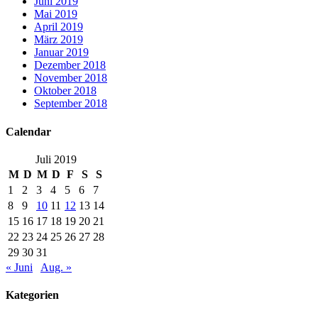
Juni 2019
Mai 2019
April 2019
März 2019
Januar 2019
Dezember 2018
November 2018
Oktober 2018
September 2018
Calendar
Juli 2019
M
D
M
D
F
S
S
1
2
3
4
5
6
7
8
9
10
11
12
13
14
15
16
17
18
19
20
21
22
23
24
25
26
27
28
29
30
31
« Juni
Aug. »
Kategorien