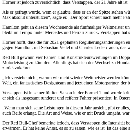
Horner ist jedoch zuversichtlich, dass Verstappen, der 21 Jahre alt is
Als er gefragt wurde, wem er glaubte, dass er an der Spitze stehen w
Max absolut unterstützen“, sagte er. „Der Sport schreit nach mehr F
Hamilton geht an diesem Wochenende als fünfmaliger Weltmeister und 
bleibt im Tempo hinter Mercedes und Ferrari zurück. Verstappen hat s
Horner hofft, dass die für 2021 geplanten Regulierungsänderungen ein
gegen Hamilton, mit Sebastian Vettel und Charles Leclerc auch, das
Red Bull gewann vier Fahrer- und Konstrukteurswertungen im Doppel 
Motorleistung zu kämpfen. Allerdings hat sich der Wechsel zu Honda-T
zurückzukehren.
„Ich verstehe nicht, warum wir nicht wieder Weltmeister werden könne
Welt, ein fantastisches Designteam und jetzt einen Motorpartner, der b
Verstappen ist in seiner fünften Saison in der Formel 1 und wurde krit
er sich als insgesamt runderer und reiferer Fahrer präsentiert. In Öst
„Wenn man sich seine Leistungen in diesem Jahr ansieht, gibt er alles
auch Reife erlangt. Die Art und Weise, wie er mit Druck umgeht, war
Der Red Bull-Chef bemerkte jedoch, dass Verstappen die Intensität beib
erwärmen. Er hat keine Angst, es so zu sagen, wie es ist. Ist das eine