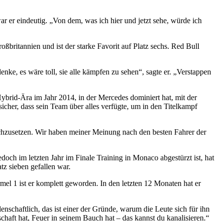
r er eindeutig. „Von dem, was ich hier und jetzt sehe, würde ich
ritannien und ist der starke Favorit auf Platz sechs. Red Bull
ke, es wäre toll, sie alle kämpfen zu sehen“, sagte er. „Verstappen
brid-Ära im Jahr 2014, in der Mercedes dominiert hat, mit der
icher, dass sein Team über alles verfügte, um in den Titelkampf
urchzusetzen. Wir haben meiner Meinung nach den besten Fahrer der
edoch im letzten Jahr im Finale Training in Monaco abgestürzt ist, hat
atz sieben gefallen war.
rmel 1 ist er komplett geworden. In den letzten 12 Monaten hat er
enschaftlich, das ist einer der Gründe, warum die Leute sich für ihn
nschaft hat, Feuer in seinem Bauch hat – das kannst du kanalisieren.“