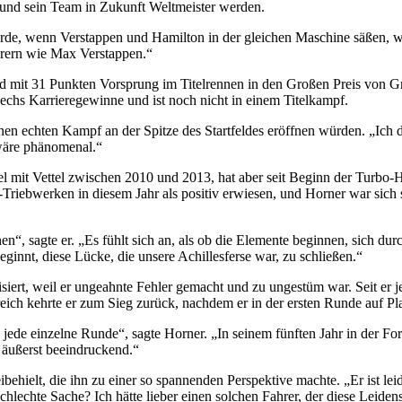
t, und sein Team in Zukunft Weltmeister werden.
ürde, wenn Verstappen und Hamilton in der gleichen Maschine säßen, wa
ahrern wie Max Verstappen.“
mit 31 Punkten Vorsprung im Titelrennen in den Großen Preis von Großb
echs Karrieregewinne und ist noch nicht in einem Titelkampf.
en echten Kampf an der Spitze des Startfeldes eröffnen würden. „Ich den
 wäre phänomenal.“
mit Vettel zwischen 2010 und 2013, hat aber seit Beginn der Turbo-Hy
riebwerken in diesem Jahr als positiv erwiesen, und Horner war sich s
n“, sagte er. „Es fühlt sich an, als ob die Elemente beginnen, sich d
eginnt, diese Lücke, die unsere Achillesferse war, zu schließen.“
isiert, weil er ungeahnte Fehler gemacht und zu ungestüm war. Seit er j
erreich kehrte er zum Sieg zurück, nachdem er in der ersten Runde auf Pl
, jede einzelne Runde“, sagte Horner. „In seinem fünften Jahr in der Fo
 äußerst beeindruckend.“
ehielt, die ihn zu einer so spannenden Perspektive machte. „Er ist leid
 schlechte Sache? Ich hätte lieber einen solchen Fahrer, der diese Leide